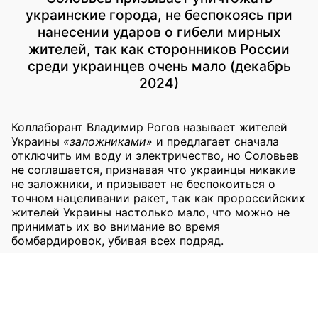
украинские города, не беспокоясь при
нанесении ударов о гибели мирных
жителей, так как сторонников России
среди украинцев очень мало (декабрь
2024)
Коллаборант Владимир Рогов называет жителей
Украины
«заложниками»
и предлагает сначала
отключить им воду и электричество, но Соловьев
не соглашается, признавая что украинцы никакие
не заложники, и призывает не беспокоиться о
точном нацеливании ракет, так как пророссийских
жителей Украины настолько мало, что можно не
принимать их во внимание во время
бомбардировок, убивая всех подряд.
Из передачи «Вечер с Владимиром Соловьевым»
на государственном телеканале «Россия 1»,
эфир
от 18.12.2024
(показанный отрывок — 01:40:06).