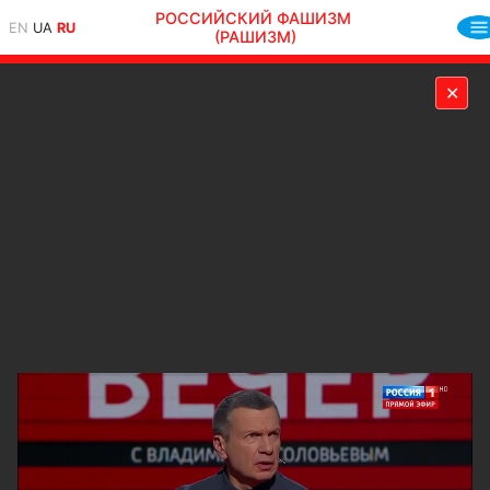
РОССИЙСКИЙ ФАШИЗМ
EN
UA
RU
(РАШИЗМ)
✕