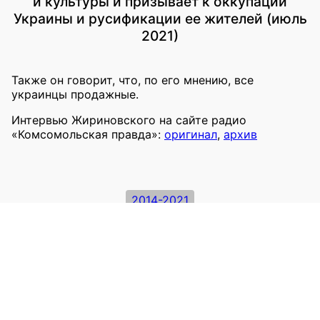
и культуры и призывает к оккупации
Украины и русификации ее жителей (июль
2021)
Также он говорит, что, по его мнению, все
украинцы продажные.
Интервью Жириновского на сайте радио
«Комсомольская правда»:
оригинал
,
архив
2014-2021
Призывы уничтожить Украину или
оккупировать украинские территории
Отрицание права украинской нации на
существование
Жириновский, Владимир (1946-2022)