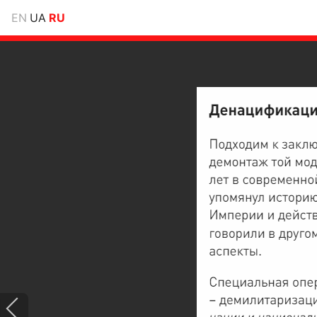
EN
UA
RU