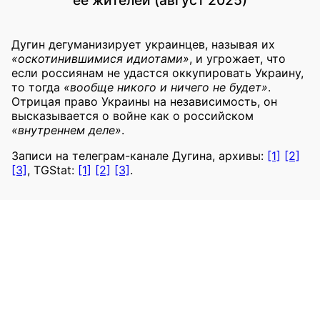
Дугин дегуманизирует украинцев, называя их
«оскотинившимися идиотами»
, и угрожает, что
если россиянам не удастся оккупировать Украину,
то тогда
«вообще никого и ничего не будет»
.
Отрицая право Украины на независимость, он
высказывается о войне как о российском
«внутреннем деле»
.
Записи на телеграм-канале Дугина, архивы:
[1]
[2]
[3]
, TGStat:
[1]
[2]
[3]
.
2025
Призывы уничтожить Украину или
оккупировать украинские территории
Дугин, Александр