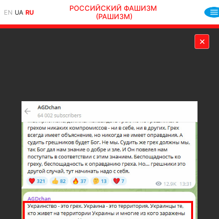
РОССИЙСКИЙ ФАШИЗМ
EN
UA
RU
(РАШИЗМ)
✕