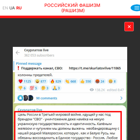
РОССИЙСКИЙ ФАШИЗМ
EN
UA
RU
(РАШИЗМ)
✕