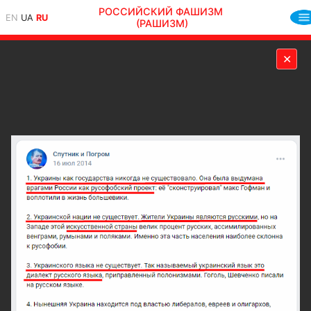
РОССИЙСКИЙ ФАШИЗМ
EN
UA
RU
(РАШИЗМ)
✕