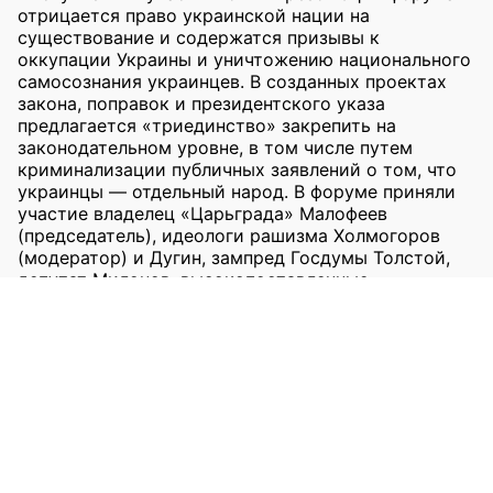
отрицается право украинской нации на
существование и содержатся призывы к
оккупации Украины и уничтожению национального
самосознания украинцев. В созданных проектах
закона, поправок и президентского указа
предлагается «триединство» закрепить на
законодательном уровне, в том числе путем
криминализации публичных заявлений о том, что
украинцы — отдельный народ. В форуме приняли
участие владелец «Царьграда» Малофеев
(председатель), идеологи рашизма Холмогоров
(модератор) и Дугин, зампред Госдумы Толстой,
депутат Милонов, высокопоставленные
представители РПЦ, представители
оккупационных властей.
Источники
Архивы:
[1]
[2]
[3]
[4]
[5]
[6]
[7]
[8]
[9]
TGStat:
[1]
[2]
[3]
[4]
[5]
[6]
[7]
[8]