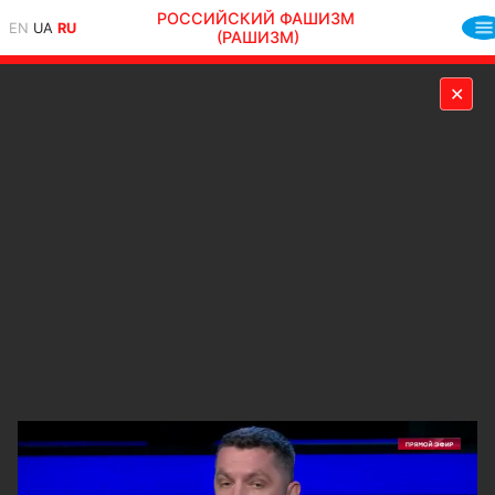
РОССИЙСКИЙ ФАШИЗМ
EN
UA
RU
(РАШИЗМ)
✕