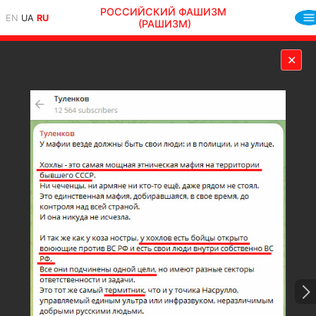
РОССИЙСКИЙ ФАШИЗМ
EN
UA
RU
(РАШИЗМ)
✕