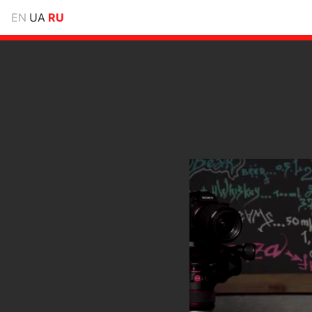
EN
UA
RU