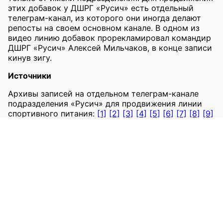
этих добавок у ДШРГ «Русич» есть отдельный
телеграм-канал, из которого они иногда делают
репосты на своем основном канале. В одном из
видео линию добавок прорекламировал командир
ДШРГ «Русич» Алексей Мильчаков, в конце записи
кинув зигу.
Источники
Архивы записей на отдельном телеграм-канале
подразделения «Русич» для продвижения линии
спортивного питания:
[1]
[2]
[3]
[4]
[5]
[6]
[7]
[8]
[9]
[10]
[11]
[12]
[13]
[14]
В TGStat информация об этом канале не
обновлялась с июля 2023 года. Архивы канала:
[1]
[2]
Репосты на основном телеграм-канале «Русича»,
архивы:
[1]
[2]
[3]
[4]
Репосты на основном канале «Русича», TGStat:
[1]
[2]
[3]
[4]