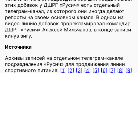
этих добавок у ДШРГ «Русич» есть отдельный
телеграм-канал, из которого они иногда делают
репосты на своем основном канале. В одном из
видео линию добавок прорекламировал командир
ДШРГ «Русич» Алексей Мильчаков, в конце записи
кинув зигу.
Источники
Архивы записей на отдельном телеграм-канале
подразделения «Русич» для продвижения линии
спортивного питания:
[1]
[2]
[3]
[4]
[5]
[6]
[7]
[8]
[9]
[10]
[11]
[12]
[13]
[14]
В TGStat информация об этом канале не
обновлялась с июля 2023 года. Архивы канала:
[1]
[2]
Репосты на основном телеграм-канале «Русича»,
архивы:
[1]
[2]
[3]
[4]
Репосты на основном канале «Русича», TGStat:
[1]
[2]
[3]
[4]