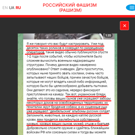
РОССИЙСКИЙ ФАШИЗМ
EN
UA
RU
(РАШИЗМ)
✕