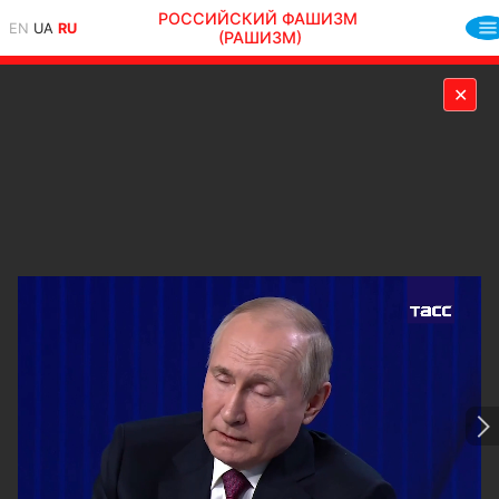
РОССИЙСКИЙ ФАШИЗМ
EN
UA
RU
(РАШИЗМ)
✕