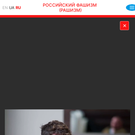
РОССИЙСКИЙ ФАШИЗМ
EN
UA
RU
(РАШИЗМ)
✕