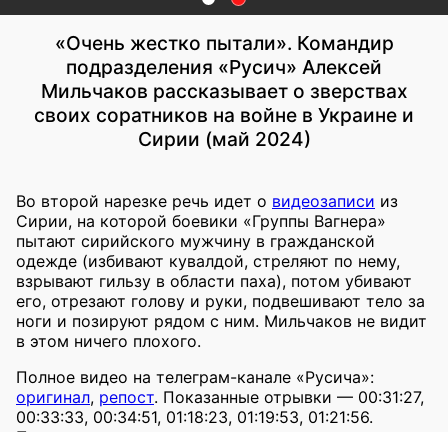
«Очень жестко пытали». Командир
подразделения «Русич» Алексей
Мильчаков рассказывает о зверствах
своих соратников на войне в Украине и
Сирии (май 2024)
Во второй нарезке речь идет о
видеозаписи
из
Сирии, на которой боевики «Группы Вагнера»
пытают сирийского мужчину в гражданской
одежде (избивают кувалдой, стреляют по нему,
взрывают гильзу в области паха), потом убивают
его, отрезают голову и руки, подвешивают тело за
ноги и позируют рядом с ним. Мильчаков не видит
в этом ничего плохого.
Полное видео на телеграм-канале «Русича»:
оригинал
,
репост
. Показанные отрывки — 00:31:27,
00:33:33, 00:34:51, 01:18:23, 01:19:53, 01:21:56.
Полное видео есть также на страницах z-проекта