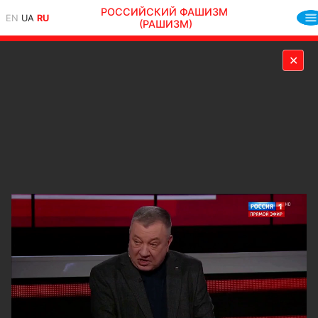
РОССИЙСКИЙ ФАШИЗМ
EN
UA
RU
(РАШИЗМ)
✕