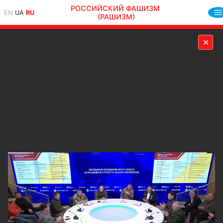
РОССИЙСКИЙ ФАШИЗМ
EN
UA
RU
(РАШИЗМ)
✕