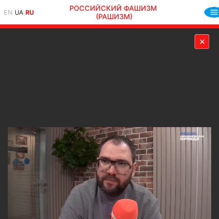
РОССИЙСКИЙ ФАШИЗМ
EN
UA
RU
(РАШИЗМ)
✕