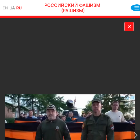
РОССИЙСКИЙ ФАШИЗМ
EN
UA
RU
(РАШИЗМ)
✕