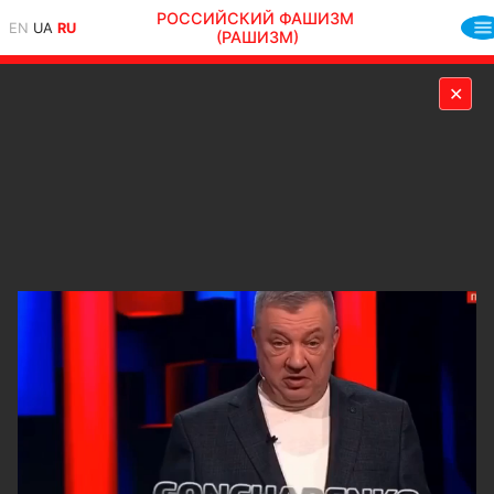
РОССИЙСКИЙ ФАШИЗМ
EN
UA
RU
(РАШИЗМ)
✕