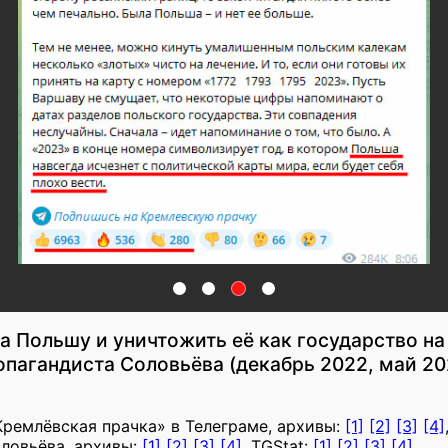
на Польшу и уничтожить её как государство на
опагандиста Соловьёва (декабрь 2022, май 20
Кремлёвская прачка» в Телеграме, архивы:
[1]
[2]
[3]
[4]
оловьёва, архивы:
[1]
[2]
[3]
[4]
, TGStat:
[1]
[2]
[3]
[4]
.