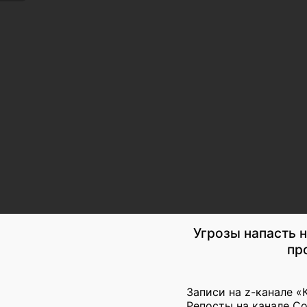
Угрозы напасть 
пр
Записи на z-канале «
Репосты на канале С