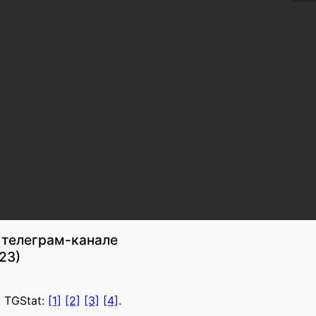
 телеграм-канале
23)
, TGStat:
[1]
[2]
[3]
[4]
.