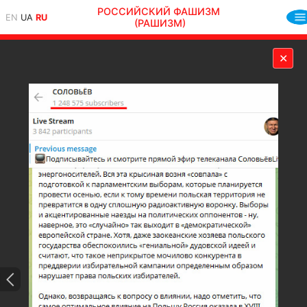
РОССИЙСКИЙ ФАШИЗМ
EN
UA
RU
(РАШИЗМ)
✕