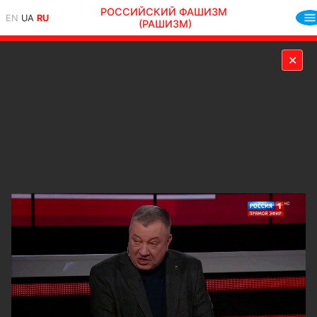
РОССИЙСКИЙ ФАШИЗМ
EN
UA
RU
(РАШИЗМ)
✕