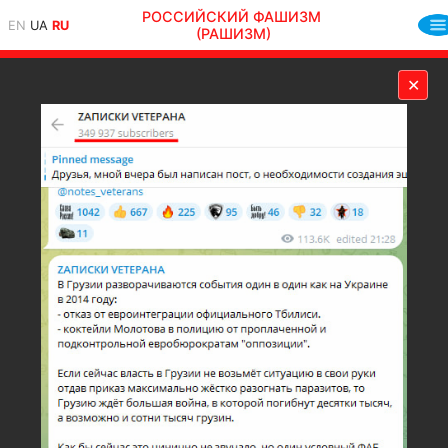
РОССИЙСКИЙ ФАШИЗМ
EN
UA
RU
(РАШИЗМ)
✕