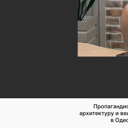
Пропагандис
архитектуру и ве
в Оде