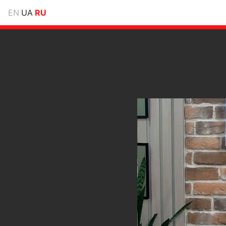
EN
UA
RU