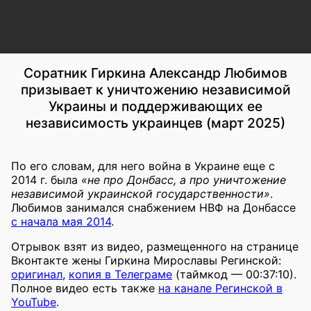
Соратник Гиркина Александр Любимов
призывает к уничтожению независимой
Украины и поддерживающих ее
независимость украинцев (март 2025)
По его словам, для него война в Украине еще с
2014 г. была
«не про Донбасс, а про уничтожение
независимой украинской государственности»
.
Любимов занимался снабжением НВФ на Донбассе
с начала мая 2014
.
Отрывок взят из видео, размещенного на странице
Вконтакте жены Гиркина Мирославы Регинской:
оригинал
,
копия в Телеграме
(таймкод — 00:37:10).
Полное видео есть также
на канале Регинской в
YouTube
.