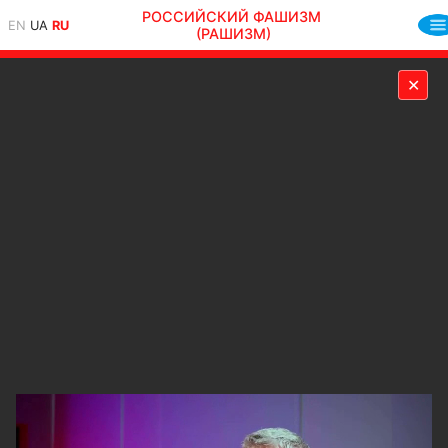
РОССИЙСКИЙ ФАШИЗМ
EN
UA
RU
(РАШИЗМ)
✕