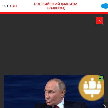
РОССИЙСКИЙ ФАШИЗМ
EN
UA
RU
(РАШИЗМ)
✕