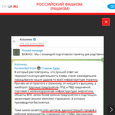
РОССИЙСКИЙ ФАШИЗМ
EN
UA
RU
(РАШИЗМ)
✕