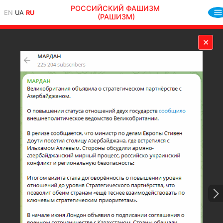
РОССИЙСКИЙ ФАШИЗМ
EN
UA
RU
(РАШИЗМ)
✕