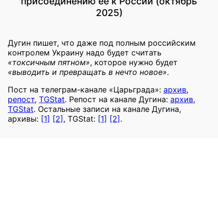
присоединению ее к России (октябрь
2025)
Дугин пишет, что даже под полным российским
контролем Украину надо будет считать
«токсичным пятном»
, которое нужно будет
«выводить и превращать в нечто новое»
.
Пост на телеграм-канале «Царьграда»:
архив
,
репост
,
TGStat
. Репост на канале Дугина:
архив
,
TGStat
. Остальные записи на канале Дугина,
архивы:
[1]
[2]
, TGStat:
[1]
[2]
.
2025
Призывы уничтожить Украину или
оккупировать украинские территории
Дугин, Александр
Царьград