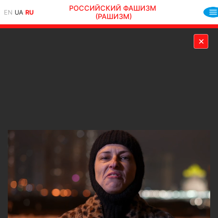
РОССИЙСКИЙ ФАШИЗМ
EN
UA
RU
(РАШИЗМ)
✕