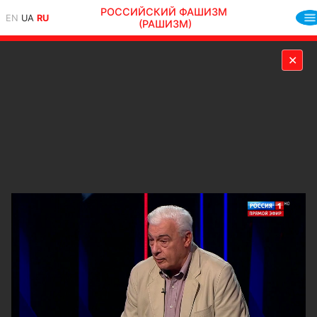
РОССИЙСКИЙ ФАШИЗМ
EN
UA
RU
(РАШИЗМ)
✕