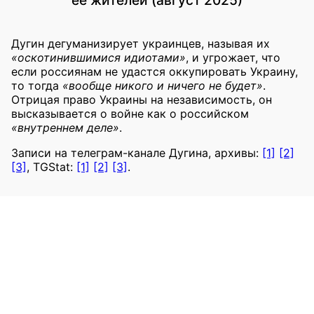
Дугин дегуманизирует украинцев, называя их
«оскотинившимися идиотами»
, и угрожает, что
если россиянам не удастся оккупировать Украину,
то тогда
«вообще никого и ничего не будет»
.
Отрицая право Украины на независимость, он
высказывается о войне как о российском
«внутреннем деле»
.
Записи на телеграм-канале Дугина, архивы:
[1]
[2]
[3]
, TGStat:
[1]
[2]
[3]
.
2025
Призывы уничтожить Украину или
оккупировать украинские территории
Дугин, Александр