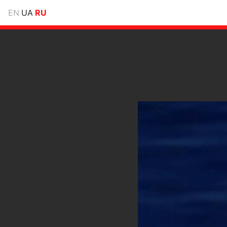
EN
UA
RU