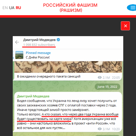
РОССИЙСКИЙ ФАШИЗМ
EN
UA
RU
(РАШИЗМ)
✕