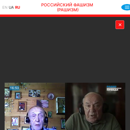
РОССИЙСКИЙ ФАШИЗМ
EN
UA
RU
(РАШИЗМ)
✕