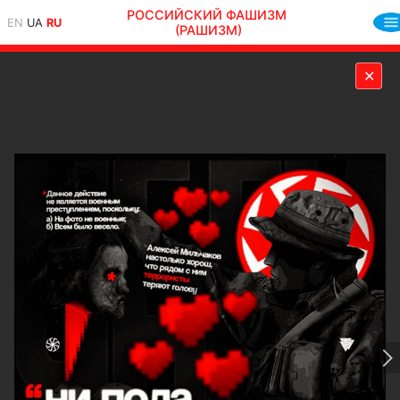
РОССИЙСКИЙ ФАШИЗМ
EN
UA
RU
(РАШИЗМ)
✕