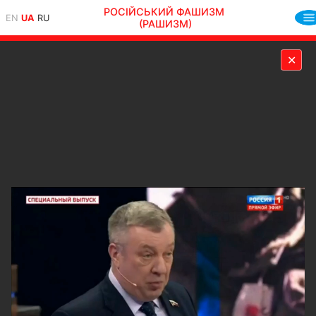
РОСІЙСЬКИЙ ФАШИЗМ
EN
UA
RU
(РАШИЗМ)
✕