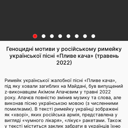
Геноцидні мотиви у російському римейку
української пісні «Пливе кача» (травень
2022)
Римейк української жалобної пісні «Пливе кача»,
під яку ховали загиблих на Майдані, був випущений
z-виконавцем Акімом Апачєвим у травні 2022
року. Апачєв повністю змінив музику та слова, але
виконав пісню українською мовою (з численними
помилками). В тексті римейку українці зображені
як «хворі», яких російська армія, представлена ​​у
вигляді «чумного лікаря», «лікує» ракетами. Також
у тексті міститься заклик забрати в українців їхню