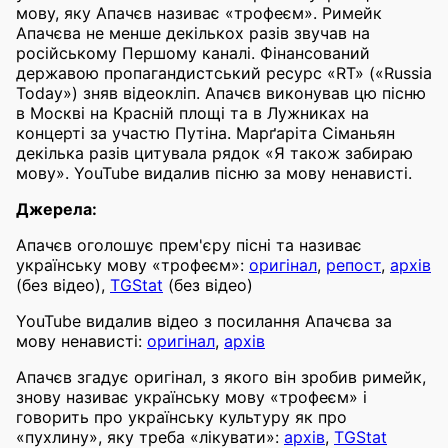
мову, яку Апачєв називає «трофеєм». Римейк
Апачєва не менше декількох разів звучав на
російському Першому каналі. Фінансований
державою пропагандистський ресурс «RT» («Russia
Today») зняв відеокліп. Апачєв виконував цю пісню
в Москві на Красній площі та в Лужниках на
концерті за участю Путіна. Марґаріта Сіманьян
декілька разів цитувала рядок «Я також забираю
мову». YouTube видалив пісню за мову ненависті.
Джерела:
Апачєв оголошує прем'єру пісні та називає
українську мову «трофеєм»:
оригінал
,
репост
,
архів
(без відео),
TGStat
(без відео)
YouTube видалив відео з посилання Апачєва за
мову ненависті:
оригінал
,
архів
Апачєв згадує оригінал, з якого він зробив римейк,
знову називає українську мову «трофеєм» і
говорить про українську культуру як про
«пухлину», яку треба «лікувати»:
архів
,
TGStat