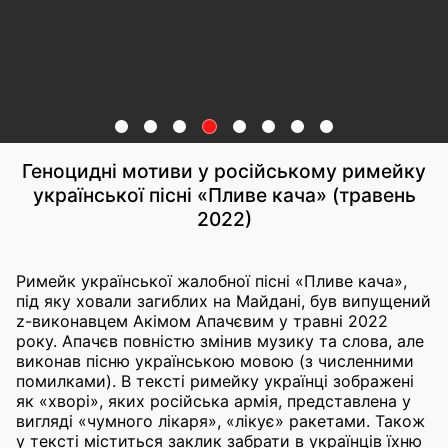
Геноцидні мотиви у російському римейку
української пісні «Пливе кача» (травень
2022)
Римейк української жалобної пісні «Пливе кача»,
під яку ховали загиблих на Майдані, був випущений
z-виконавцем Акімом Апачєвим у травні 2022
року. Апачєв повністю змінив музику та слова, але
виконав пісню українською мовою (з численними
помилками). В тексті римейку українці зображені
як «хворі», яких російська армія, представлена ​​у
вигляді «чумного лікаря», «лікує» ракетами. Також
у тексті міститься заклик забрати в українців їхню