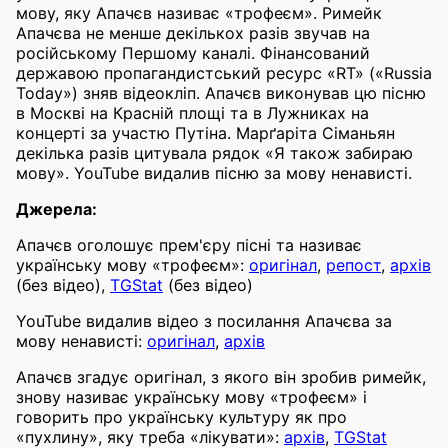
мову, яку Апачєв називає «трофеєм». Римейк
Апачєва не менше декількох разів звучав на
російському Першому каналі. Фінансований
державою пропагандистський ресурс «RT» («Russia
Today») зняв відеокліп. Апачєв виконував цю пісню
в Москві на Красній площі та в Лужниках на
концерті за участю Путіна. Марґаріта Сіманьян
декілька разів цитувала рядок «Я також забираю
мову». YouTube видалив пісню за мову ненависті.
Джерела:
Апачєв оголошує прем'єру пісні та називає
українську мову «трофеєм»:
оригінал
,
репост
,
архів
(без відео),
TGStat
(без відео)
YouTube видалив відео з посилання Апачєва за
мову ненависті:
оригінал
,
архів
Апачєв згадує оригінал, з якого він зробив римейк,
знову називає українську мову «трофеєм» і
говорить про українську культуру як про
«пухлину», яку треба «лікувати»:
архів
,
TGStat