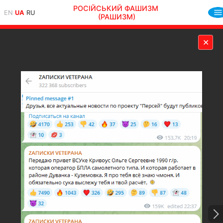
РОСІЙСЬКИЙ ФАШИЗМ
EN
UA
RU
(РАШИЗМ)
✕