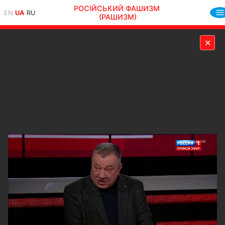
РОСІЙСЬКИЙ ФАШИЗМ
EN
UA
RU
(РАШИЗМ)
✕