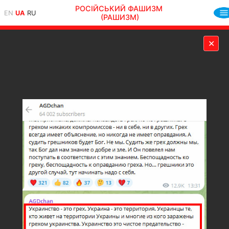
РОСІЙСЬКИЙ ФАШИЗМ
EN
UA
RU
(РАШИЗМ)
✕