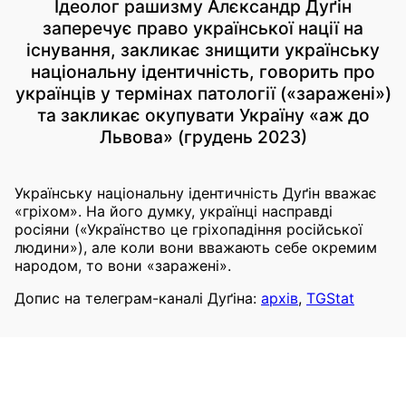
Ідеолог рашизму Алєксандр Дуґін
заперечує право української нації на
існування, закликає знищити українську
національну ідентичність, говорить про
українців у термінах патології («заражені»)
та закликає окупувати Україну «аж до
Львова» (грудень 2023)
Українську національну ідентичність Дуґін вважає
«гріхом». На його думку, українці насправді
росіяни («Українство це гріхопадіння російської
людини»), але коли вони вважають себе окремим
народом, то вони «заражені».
Допис на телеграм-каналі Дуґіна:
архів
,
TGStat
2023