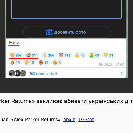
rker Returns» закликає вбивати українських ді
алі «Alex Parker Returns»:
архів
,
TGStat