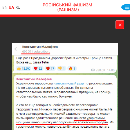
РОСІЙСЬКИЙ ФАШИЗМ
EN
UA
RU
(РАШИЗМ)
✕