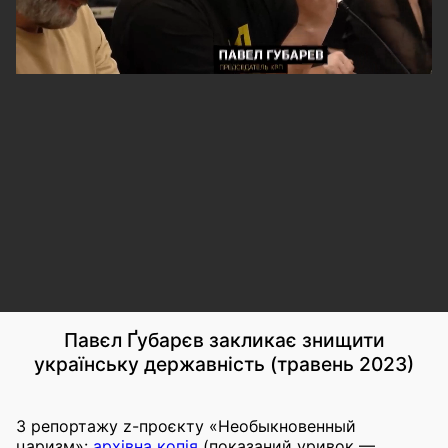
Павєл Ґубарєв закликає знищити
українську державність (травень 2023)
З репортажу z-проєкту «Необыкновенный
царизм»:
архівна копія
(показаний уривок —