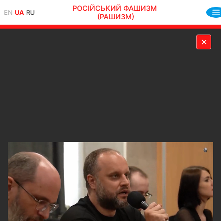
РОСІЙСЬКИЙ ФАШИЗМ
EN
UA
RU
(РАШИЗМ)
✕