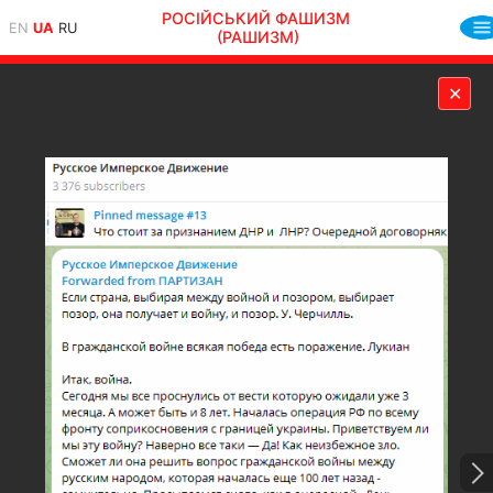
РОСІЙСЬКИЙ ФАШИЗМ
EN
UA
RU
(РАШИЗМ)
✕