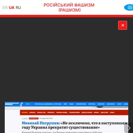
РОСІЙСЬКИЙ ФАШИЗМ
EN
UA
RU
(РАШИЗМ)
✕