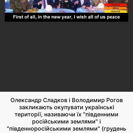
Олександр Сладков і Володимир Рогов
закликають окупувати українські
території, називаючи їх "південними
російськими землями" і
"південноросійськими землями" (грудень